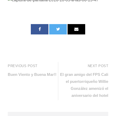
PREVIOUS POST
NEXT POST
Buen Viento y Buena Mar!!
El gran amigo del FPS Cali
el puertorriqueño Willie
González amenizó el
aniversario del hotel