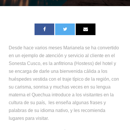
Desde hace varios meses Marianela se ha convertido
en un ejemplo de atención y servicio al cliente en el
Sonesta Cusco, es la anfitriona (Hostess) del hotel y
se encarga de darle una bienvenida cálida a los
huéspedes vestida con el traje típico de la región, con
su carisma, sonrisa y muchas veces en su lengua
materna el Quechua introduce a los visitantes en la
cultura de su país, les enseña algunas frases y
palabras de su idioma nativo, y les recomienda
lugares para visitar.