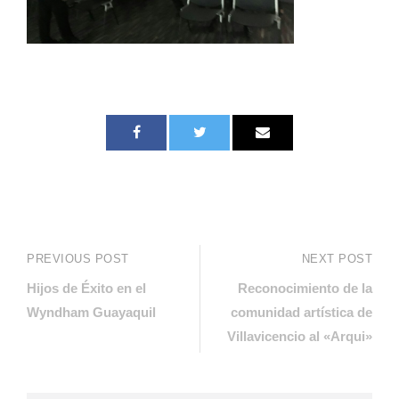
PREVIOUS POST
NEXT POST
Hijos de Éxito en el
Reconocimiento de la
Wyndham Guayaquil
comunidad artística de
Villavicencio al «Arqui»