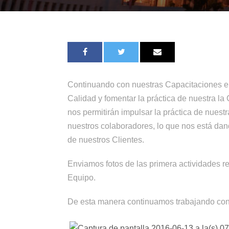
Continuando con nuestras Capacitaciones en
Calidad y fomentar la práctica de nuestra la 
nos permitirán impulsar la práctica de nuest
nuestros colaboradores, lo que nos está dan
de nuestros Clientes.
Enviamos fotos de las primera actividades r
Equipo.
De esta manera continuamos trabajando con