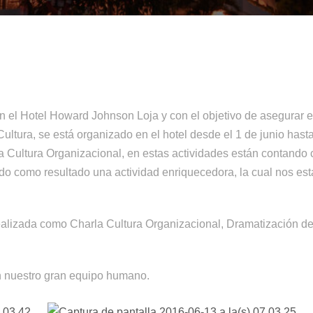
 el Hotel Howard Johnson Loja y con el objetivo de asegurar e
Cultura, se está organizado en el hotel desde el 1 de junio hasta
ra Cultura Organizacional, en estas actividades están contando 
do como resultado una actividad enriquecedora, la cual nos est
ealizada como Charla Cultura Organizacional, Dramatización de S
 nuestro gran equipo humano.