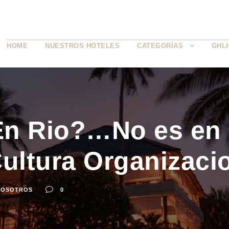
HOME
NUESTROS HOTELES
CATEGORÍAS
GHL
En Rio?…No es en 
Cultura Organizaci
NOSOTROS
0