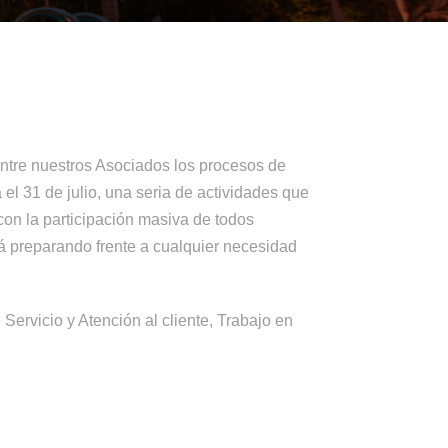
ntre nuestros Asociados los procesos de
 el 31 de julio, una seria de actividades que
con la participación masiva de todos
á preparando frente a cualquier necesidad
ervicio y Atención al cliente, Trabajo en