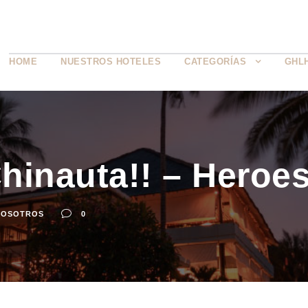
HOME
NUESTROS HOTELES
CATEGORÍAS
GHL
hinauta!! – Heroe
NOSOTROS
0