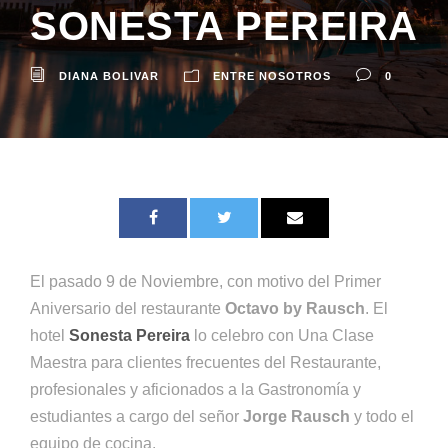
SONESTA PEREIRA
DIANA BOLIVAR
ENTRE NOSOTROS
0
El pasado 9 de Noviembre, con motivo del Primer
Aniversario del restaurante
Octavo by Rausch
. El
hotel
Sonesta Pereira
lo celebro con Una Clase
Maestra para clientes frecuentes del Restaurante,
profesionales y aficionados a la Gastronomía y
estudiantes a cargo del señor
Jorge Rausch
y todo el
equipo de cocina.