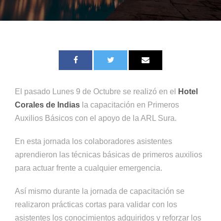
El pasado Lunes 9 de Octubre se realizó en el
Hotel
Corales de Indias
la capacitación en Primeros
Auxilios Básicos con el apoyo de la ARL Sura.
En esta jornada los colaboradores asistentes
aprendieron las técnicas básicas de primeros auxilios
para actuar frente a cualquier emergencia.
Así mismo durante la jornada de capacitación se
realizaron prácticas cortas para validar con los
asistentes los conocimientos adquiridos y reforzar los