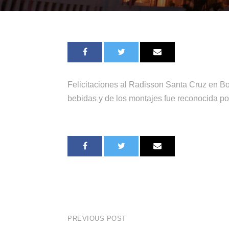
Felicitaciones al Radisson Santa Cruz en Bo
bebidas y de los montajes fue reconocida por
PREVIOUS POST