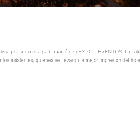
livia por la exitosa participación en EXPO – EVENTOS. La cali
 los asistentes, quienes se llevaron la mejor impresión del hote