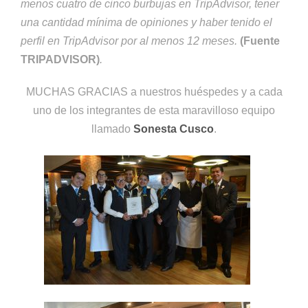
menos cuatro de cinco burbujas en TripAdvisor, tener
una cantidad mínima de opiniones y haber tenido el
perfil en TripAdvisor por al menos 12 meses.
(Fuente
TRIPADVISOR)
.
MUCHAS GRACIAS a nuestros huéspedes y a cada
uno de los integrantes de esta maravilloso equipo
llamado
Sonesta Cusco
.