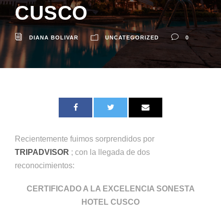
CUSCO
DIANA BOLIVAR
UNCATEGORIZED
0
Recientemente fuimos sorprendidos por
TRIPADVISOR
; con la llegada de dos
reconocimientos:
CERTIFICADO A LA EXCELENCIA SONESTA
HOTEL CUSCO