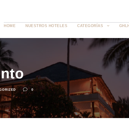
HOME
NUESTROS HOTELES
CATEGORÍAS
GHL
nto
GORIZED
0