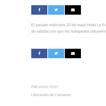
El pasado miércoles 20 de mayo Hotel Le Par
de satisfacción que los huéspedes obtuviero
PREVIOUS POST
Liberación de Caimanes