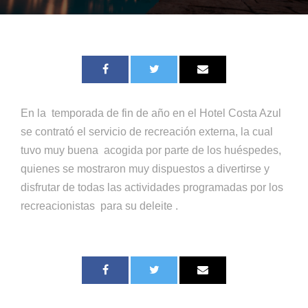
En la temporada de fin de año en el Hotel Costa Azul
se contrató el servicio de recreación externa, la cual
tuvo muy buena acogida por parte de los huéspedes,
quienes se mostraron muy dispuestos a divertirse y
disfrutar de todas las actividades programadas por los
recreacionistas para su deleite .