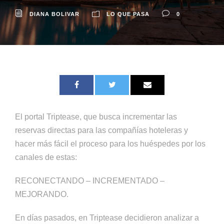
DIANA BOLIVAR
LO QUE PASA
0
El portal Triptease, que busca incrementar las
reservas directas para las compañías hoteleras y
hacer más fácil el proceso para los huéspedes por los
canales de estas:
RECONECTANDO – INCREMENTADO –
MEJORANDO.
En días pasados, en Triptease decidieron analizar a