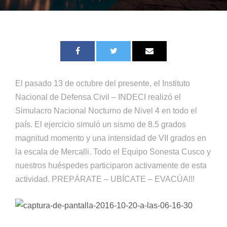
El pasado 13 de octubre del presente, el Instituto
Nacional de Defensa Civil – INDECI realizó el
Simulacro Nacional Nocturno de Nivel 4 en todo el
país. El ejercicio simuló un sismo de 8.5 grados
magnitud momento y una intensidad de VII grados en
la escala de Mercalli. Todo el Equipo Sonesta Cusco y
nuestros huéspedes participaron activamente de esta
actividad. PREPÁRATE – UBÍCATE – EVACÚA!!!