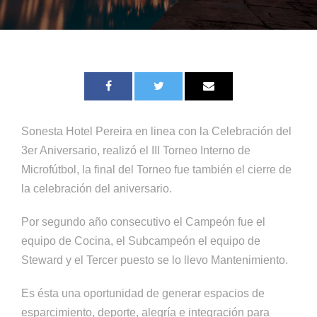
Sonesta Hotel Pereira en linea con la Celebración del
3er Aniversario, realizó el III Torneo Interno de
Microfútbol, la final del Torneo fue también el cierre de
la celebración del aniversario.
Por segundo año consecutivo el Campeón fue el
equipo de Cocina, el Subcampeón el equipo de
Steward y el Tercer puesto se lo llevo Mantenimiento.
Es ésta una oportunidad de generar espacios de
esparcimiento, deporte, alegría e integración para