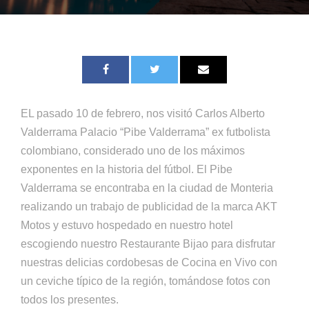
EL pasado 10 de febrero, nos visitó Carlos Alberto
Valderrama Palacio “Pibe Valderrama” ex futbolista
colombiano, considerado uno de los máximos
exponentes en la historia del fútbol. El Pibe
Valderrama se encontraba en la ciudad de Monteria
realizando un trabajo de publicidad de la marca AKT
Motos y estuvo hospedado en nuestro hotel
escogiendo nuestro Restaurante Bijao para disfrutar
nuestras delicias cordobesas de Cocina en Vivo con
un ceviche típico de la región, tomándose fotos con
todos los presentes.