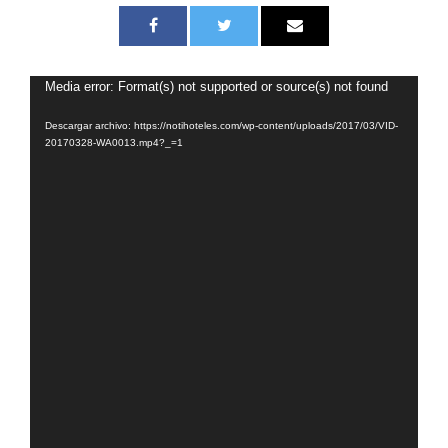
Media error: Format(s) not supported or source(s) not found
R
e
Descargar archivo: https://notihoteles.com/wp-content/uploads/2017/03/VID-
p
20170328-WA0013.mp4?_=1
r
o
d
u
c
t
o
r
d
e
v