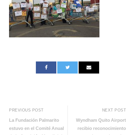
PREVIOUS POST
NEXT POST
La Fundación Palmarito
Wyndham Quito Airport
estuvo en el Comité Anual
recibio reconocimiento