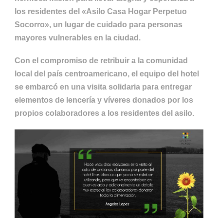
los residentes del «Asilo Casa Hogar Perpetuo
Socorro», un lugar de cuidado para personas
mayores vulnerables en la ciudad.
Con el compromiso de retribuir a la comunidad
local del país centroamericano, el equipo del hotel
se embarcó en una visita solidaria para entregar
elementos de lencería y víveres donados por los
propios colaboradores a los residentes del asilo.