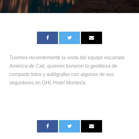
Tuvimos recientemente la visita del equipo escarlata
América de Cali
, quienes tuvieron la gentileza de
compartir fotos y autógrafos con algunos de sus
seguidores en GHL Hotel Montería.