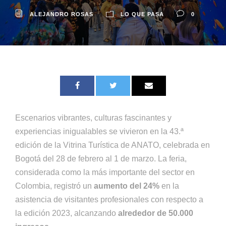
ALEJANDRO ROSAS
LO QUE PASA
0
Escenarios vibrantes, culturas fascinantes y
experiencias inigualables se vivieron en la 43.ª
edición de la Vitrina Turística de ANATO, celebrada en
Bogotá del 28 de febrero al 1 de marzo. La feria,
considerada como la más importante del sector en
Colombia, registró un
aumento del 24%
en la
asistencia de visitantes profesionales con respecto a
la edición 2023, alcanzando
alrededor de 50.000