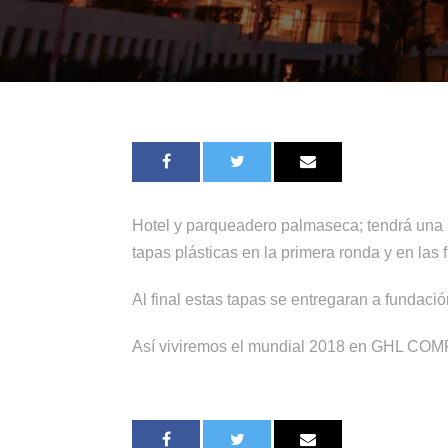
Hotel y parqueadero palmaseca; tendrá una p
tapas plásticas en la primera ronda y en las
Al final estas tapas se entregaran a fundació
Así viviremos el mundial 2018 en GHL CO