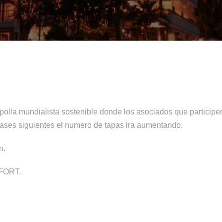
olla mundialista sostenible donde los asociados que participe
 fases siguientes el numero de tapas ira aumentando.
n.
MFORT.