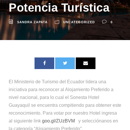
Potencia Turística
SANDRA ZAPATA
UNCATEGORIZED
0
El Ministerio de Turismo del Ecuador lidera una
iniciativa para reconocer al Alojamiento Preferido a
nivel nacional, para lo cual el Sonesta Hotel
Guayaquil se encuentra compitiendo para obtener este
reconocimiento. Para votar por nuestro Hotel ingresa
al siguiente link
goo.gl/ZUzBVM
y selecciónanos en
la categoría “Alojamiento Preferido”.