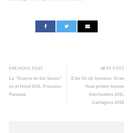
PREVIOUS POST
NEXT POST
La “Guerra de los Sexos”
Este fin de Semana: Gran
en el Hotel GHL Princess
final primer torneo
Panama
Interhoteles GHL
Cartagena 2015