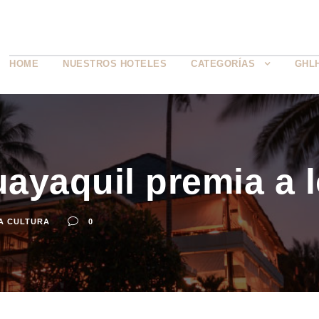
HOME
NUESTROS HOTELES
CATEGORÍAS
GHL
yaquil premia a l
A CULTURA
0