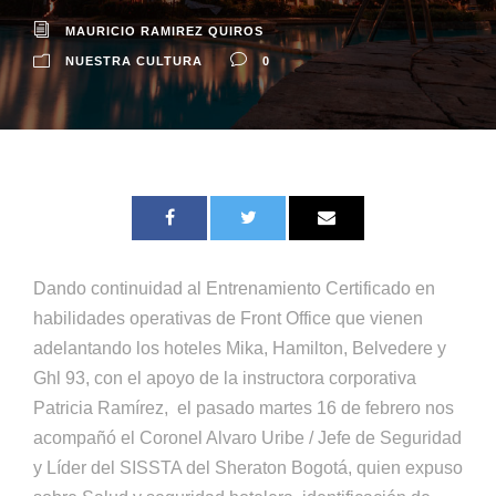
MAURICIO RAMIREZ QUIROS
NUESTRA CULTURA
0
Dando continuidad al Entrenamiento Certificado en
habilidades operativas de Front Office que vienen
adelantando los hoteles Mika, Hamilton, Belvedere y
Ghl 93, con el apoyo de la instructora corporativa
Patricia Ramírez, el pasado martes 16 de febrero nos
acompañó el Coronel Alvaro Uribe / Jefe de Seguridad
y Líder del SISSTA del Sheraton Bogotá, quien expuso