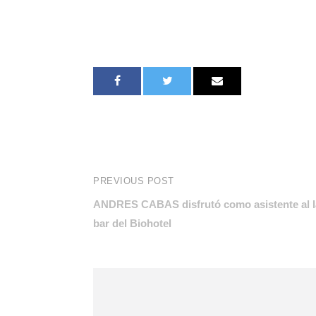
PREVIOUS POST
ANDRES CABAS disfrutó como asistente al
bar del Biohotel