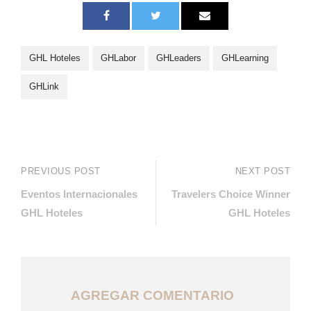
GHL Hoteles
GHLabor
GHLeaders
GHLearning
GHLink
PREVIOUS POST
NEXT POST
Eventos Internacionales
Travelers Choice Winner
GHL Hoteles
GHL Hoteles
AGREGAR COMENTARIO