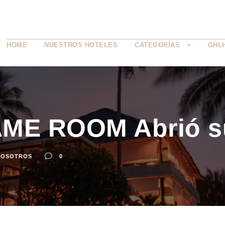
HOME
NUESTROS HOTELES
CATEGORÍAS
GHL
ME ROOM Abrió su
NOSOTROS
0