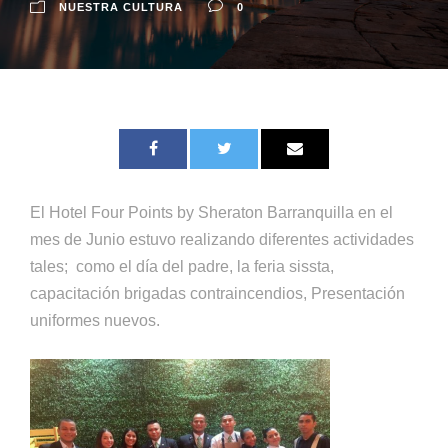
NUESTRA CULTURA
0
El Hotel
Four Points by Sheraton Barranquilla
en el
mes de Junio estuvo realizando diferentes actividades
tales; como el día del padre, la feria sissta,
capacitación brigadas contraincendios, Presentación
uniformes nuevos.