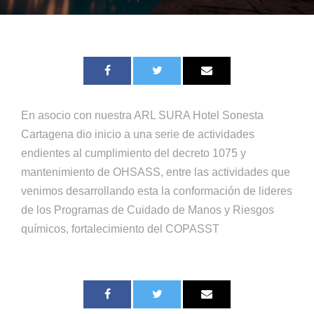
En asocio con nuestra ARL SURA Hotel Sonesta
Cartagena dio inicio a una serie de actividades
endientes al cumplimiento del decreto 1075 y
mantenimiento de OHSASS, entre las actividades que
venimos desarrollando esta la conformación de lideres
de los Programas de Cuidado de Manos y Riesgos
químicos, fortalecimiento del COPASST