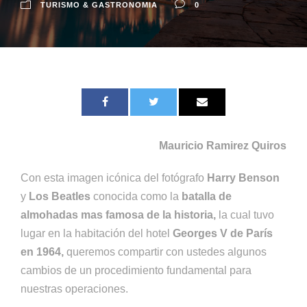
TURISMO & GASTRONOMIA
0
Mauricio Ramirez Quiros
Con esta imagen icónica del fotógrafo
Harry Benson
y
Los Beatles
conocida como la
batalla de
almohadas mas famosa de la historia,
la cual tuvo
lugar en la habitación del hotel
Georges V de París
en 1964,
queremos compartir con ustedes algunos
cambios de un procedimiento fundamental para
nuestras operaciones.