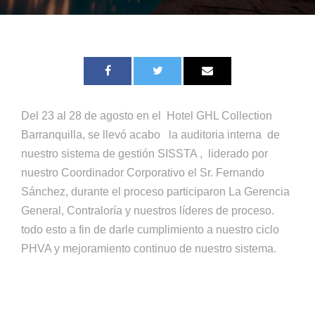
Del 23 al 28 de agosto en el Hotel GHL Collection
Barranquilla, se llevó acabo la auditoria interna de
nuestro sistema de gestión SISSTA , liderado por
nuestro Coordinador Corporativo el Sr. Fernando
Sánchez, durante el proceso participaron La
Gerencia
General, Contraloría y nuestros líderes de proceso
.
todo esto a fin de darle cumplimiento a nuestro ciclo
PHVA y mejoramiento continuo de nuestro sistema.