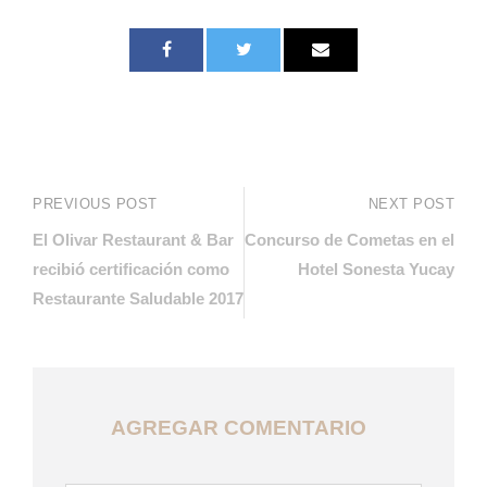
PREVIOUS POST
NEXT POST
El Olivar Restaurant & Bar
Concurso de Cometas en el
recibió certificación como
Hotel Sonesta Yucay
Restaurante Saludable 2017
AGREGAR COMENTARIO