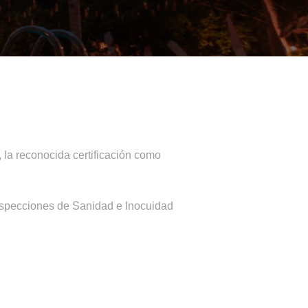
, la reconocida certificación como
 inspecciones de Sanidad e Inocuidad