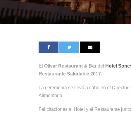
El
Olivar Restaurant & Bar
del
Hotel Sones
Restaurante Saludable 2017
.
La ceremonia se llevó a cabo en el Directori
Alimentaria.
Felicitaciones al Hotel y al Restaurante junt