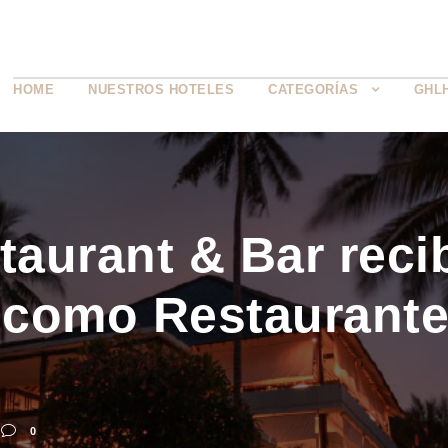
HOME
NUESTROS HOTELES
CATEGORÍAS
GHL
taurant & Bar reci
n como Restaurant
0