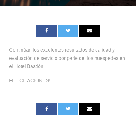
Continúan los excelentes resultados de calidad y
evaluación de servicio por parte del los huéspedes en
el Hotel Bastión.
FELICITACIONES!