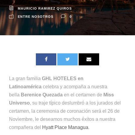
MAURICIO RAMIREZ QUIROS
ENTRE NOSOTROS
0
La gran familia
GHL HOTELES en
Latinoamérica
celebra y acompaña a nuestra
bella
Berenice Quezada
en
el certamen de
Miss
Universo
, su traje típico deslumbró a los jurados del
certamen, la ceremonia de coronación será el 26 de
Noviembre, le deseamos muchos éxitos a nuestra
compañera del
Hyatt Place Managua
.