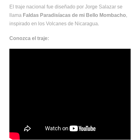
El traje nacional fue diseñado por Jorge Salazar se
llama
Faldas Paradisíacas de mi Bello Mombacho
,
inspirado en los Volcanes de Nicaragua.
Conozca el traje: