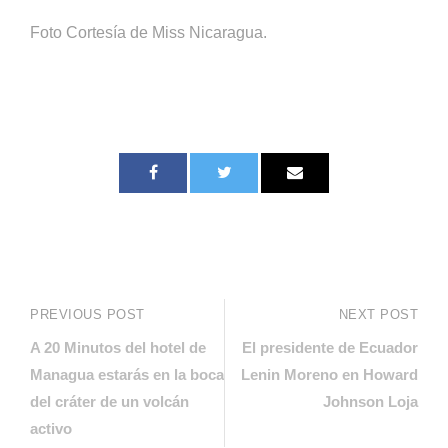
Foto Cortesía de Miss Nicaragua.
PREVIOUS POST
NEXT POST
A 20 Minutos del hotel de
El presidente de Ecuador
Managua estarás en la boca
Lenin Moreno en Howard
del cráter de un volcán
Johnson Loja
activo