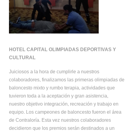
HOTEL CAPITAL OLIMPIADAS DEPORTIVAS Y
CULTURAL
Juiciosos a la hora de cumplirle a nuestros
colaboradores, finalizamos las primeras olimpiadas de
baloncesto mixto y rumbo terapia, actividades que
tuvieron toda a la aceptación y gran asistencia,
nuestro objetivo integración, recreación y trabajo en
equipo. Los campeones de baloncesto fueron el área
de Contraloría. Esta vez nuestros colaboradores
decidieron que los premios serán destinados a un