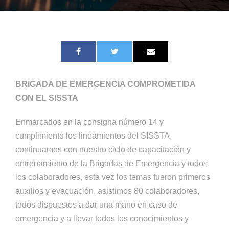
BRIGADA DE EMERGENCIA COMPROMETIDA
CON EL SISSTA
Enmarcados en la consigna número 14 y
cumplimiento los lineamientos del SISSTA,
continuamos con nuestro ciclo de capacitación y
entrenamiento de la Brigadas de Emergencia y todos
los colaboradores, esta vez los temas fueron primeros
auxilios y evacuación, asistimos 80 colaboradores,
todos dispuestos a dar una mano en caso de
emergencia y a llevar todos los conocimientos y