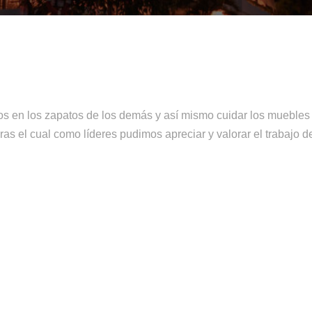
nos en los zapatos de los demás y así mismo cuidar los muebles
 el cual como líderes pudimos apreciar y valorar el trabajo de o