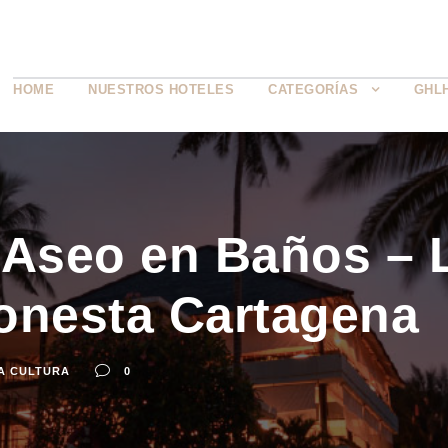
HOME
NUESTROS HOTELES
CATEGORÍAS
GHL
Aseo en Baños –
onesta Cartagena
A CULTURA
0