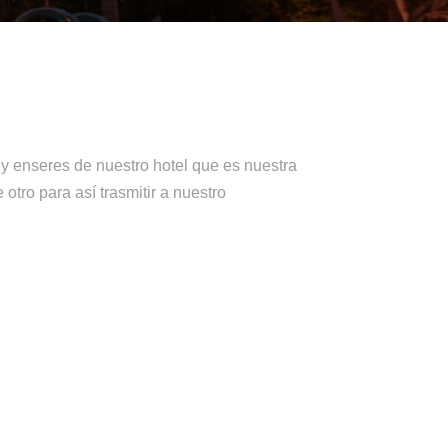
 y enseres de nuestro hotel que es nuestra
tro para así trasmitir a nuestro