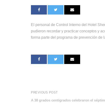
El personal de Control Interno del Hotel She
pudieron recordar y practicar conceptos y ac
forma parte del programa de prevención de l
PREVIOUS POST
A 38 grados centigrados celebraron el séptim