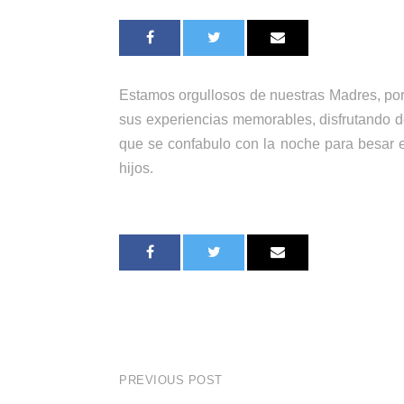
Estamos orgullosos de nuestras Madres, por
sus experiencias memorables, disfrutando d
que se confabulo con la noche para besar e
hijos.
PREVIOUS POST