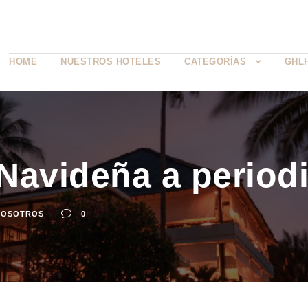
HOME
NUESTROS HOTELES
CATEGORÍAS
GHL
Navideña a period
NOSOTROS
0