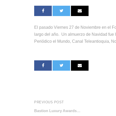
El pasado Viernes 27 de Noviembre en el Fo
largo del año. Un almuerzo de Navidad fue 
Periódico el Mundo, Canal Teleantioquia, No
PREVIOUS POST
Bastion Luxury Awards…