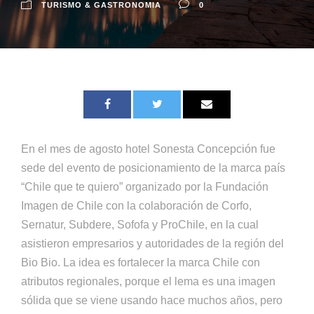
TURISMO & GASTRONOMIA
0
En el mes de agosto hotel Sonesta Concepción fue
sede del evento de posicionamiento de la marca país
“Chile que te quiero” organizado por la Fundación
Imagen de Chile con la colaboración de Corfo,
Sernatur, Subdere, Sofofa y ProChile, en la cual
asistieron empresarios y autoridades de la región del
Bio Bio. La idea es fortalecer la marca Chile con
atributos regionales, porque el lema es una imagen
sólida que se viene usando hace muchos años, pero