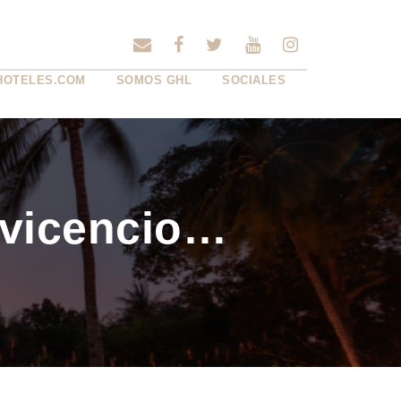
HOTELES.COM
SOMOS GHL
SOCIALES
avicencio…