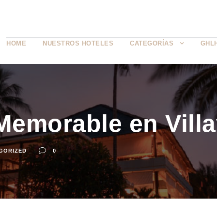
HOME
NUESTROS HOTELES
CATEGORÍAS
GHL
Memorable en Vill
GORIZED
0