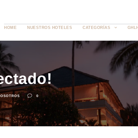
HOME
NUESTROS HOTELES
CATEGORÍAS
GHL
ectado!
NOSOTROS
0