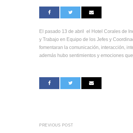
El pasado 13 de abril el Hotel Corales de 
y Trabajo en Equipo de los Jefes y Coordina
fomentaran la comunicación, interacción, int
además hubo sentimientos y emociones que 
PREVIOUS POST