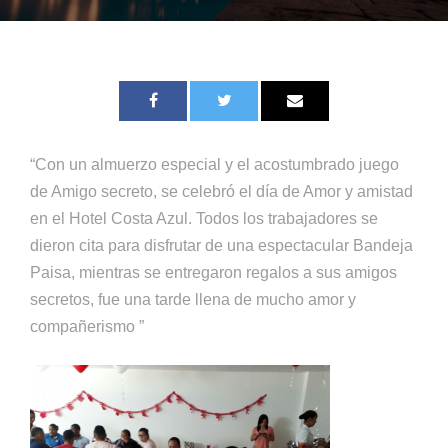
“Con un almuerzo especial y el acostumbrado juego
de Amigo secreto, se celebró el día de Amor y amistad
en el Hotel Costa Azul. Todos los trabajadores se
dieron cita para disfrutar de una espectacular Bandeja
Paisa, mientras se entregaron regalos a sus amigos
secretos, fue una tarde llena de mucho amor y
compañerismo ”