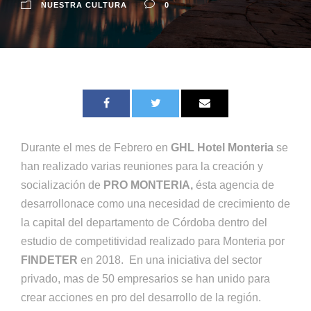
NUESTRA CULTURA
0
Durante el mes de Febrero en
GHL Hotel Monteria
se
han realizado varias reuniones para la creación y
socialización de
PRO MONTERIA,
ésta agencia de
desarrollonace como una necesidad de crecimiento de
la capital del departamento de Córdoba dentro del
estudio de competitividad realizado para Monteria por
FINDETER
en 2018. En una iniciativa del sector
privado, mas de 50 empresarios se han unido para
crear acciones en pro del desarrollo de la región.