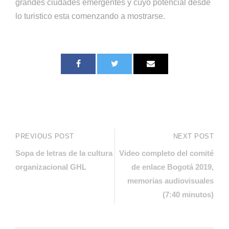
grandes ciudades emergentes y cuyo potencial desde
lo turistico esta comenzando a mostrarse.
PREVIOUS POST
NEXT POST
Sopa de letras de la cultura
Video completo del comité
organizacional GHL
de enlace Bogotá 2019,
memorias audiovisuales
(7:40 minutos)