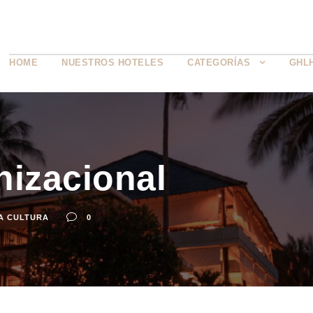
HOME
NUESTROS HOTELES
CATEGORÍAS
GHL
nizacional
A CULTURA
0