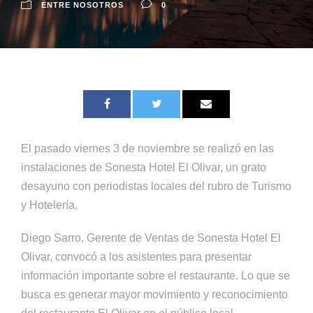
ENTRE NOSOTROS
0
El pasado viernes 3 de noviembre se realizó en las
instalaciones de Sonesta Hotel El Olivar, un grato
desayuno con periodistas locales del rubro de Turismo
y Hotelería.
Diego Sarro, Gerente de Ventas de Sonesta Hotel El
Olivar, convocó a los asistentes para presentar
información importante sobre el restaurante. Lo que se
busca es generar mayor movimiento y reconocimiento