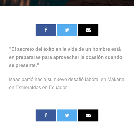
“El secreto del éxito en la vida de un hombre está
en prepararse para aprovechar la ocasión cuando
se presente.”
Isaac partió hacia su nuevo desafió laboral en Makana
en Esmeraldas en Ecuador