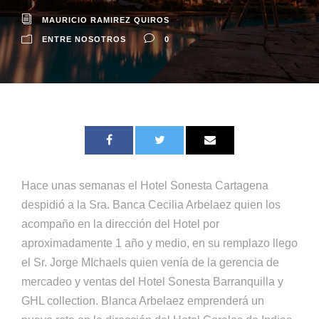
MAURICIO RAMIREZ QUIROS
ENTRE NOSOTROS
0
Hace unas semanas el Hotel Sonesta Cartagena
despidió a la Sra. Banca Cecilia Arbelaez quien los
acompaño en la dirección del Hotel por
aproximadamente 1 año y medio, en su remplazo llego
el Sr. Jorge MIchaels quien venía de la gerencia de
mercadeo y ventas del Hotel Sonesta Barranquilla y
GHL collection. Blanca Arbelaez emprenderá un