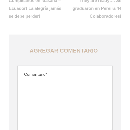
Cumpleaños en Makana –
They are ready…. Se
Ecuador! La alegría jamás
graduaron en Pereira 44
se debe perder!
Colaboradores!
AGREGAR COMENTARIO