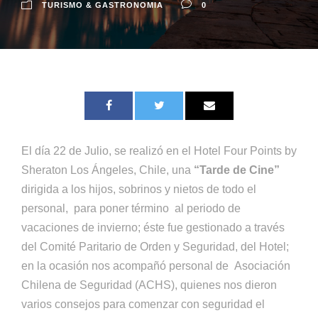
TURISMO & GASTRONOMIA
0
El día 22 de Julio, se realizó en el Hotel Four Points by
Sheraton Los Ángeles, Chile, una
“
Tarde de Cine”
dirigida a los hijos, sobrinos y nietos de todo el
personal, para poner término al periodo de
vacaciones de invierno; éste fue gestionado a través
del Comité Paritario de Orden y Seguridad, del Hotel;
en la ocasión nos acompañó personal de Asociación
Chilena de Seguridad (ACHS), quienes nos dieron
varios consejos para comenzar con seguridad el