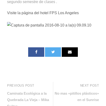
segundo semestre de clases
.
Visite la página del hotel FPS Los Angeles
PREVIOUS POST
NEXT POST
Caminata Ecológica a la
No mas «pitillos plásticos»
Quebrada La Vieja – Mika
en el Sunrise