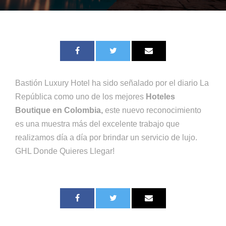
Bastión Luxury Hotel ha sido señalado por el diario La
República como uno de los mejores
Hoteles
Boutique en Colombia,
este nuevo reconocimiento
es una muestra más del excelente trabajo que
realizamos día a día por brindar un servicio de lujo.
GHL Donde Quieres Llegar!