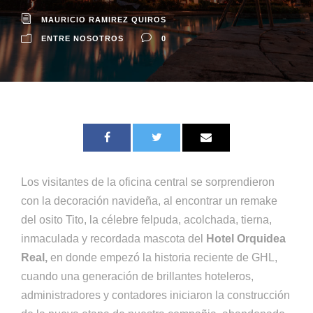
MAURICIO RAMIREZ QUIROS
ENTRE NOSOTROS
0
Los visitantes de la oficina central se sorprendieron
con la decoración navideña, al encontrar un remake
del osito Tito, la célebre felpuda, acolchada, tierna,
inmaculada y recordada mascota del
Hotel Orquidea
Real,
en donde empezó la historia reciente de GHL,
cuando una generación de brillantes hoteleros,
administradores y contadores iniciaron la construcción